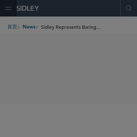
Open Menu
Ope
Sidley Represents Barings in Launch of Pinion Insurance and US$180 Million Preferred Equity Investment
首页
News
breadcrumbs
SHARE