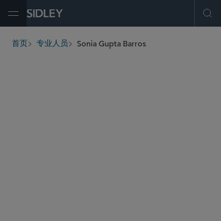
Open Menu
Ope
Sonia Gupta Barros
首页
专业人员
breadcrumbs
sbarros
@sidley.com