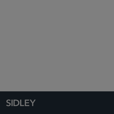
Subscribe to Sidley Publications
Social Media Directory