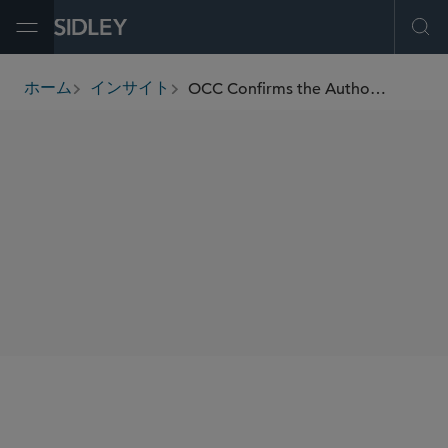
Open Menu
Ope
OCC Confirms the Authority of National Banks to Provide Cryptocurrency Custody Services
ホーム
インサイト
breadcrumbs
SHARE