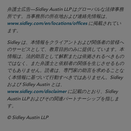
弁護士広告—Sidley Austin LLP はグローバルな法律事務
所です。当事務所の所在地および連絡先情報は、
に掲載されてい
www.sidley.com/en/locations/offices
ます。
Sidley は、本情報をクライアントおよび関係者の皆様へ
のサービスとして、教育目的のみに提供しています。本
情報は、法的助言として解釈または依拠されるべきもの
ではなく、また弁護士と依頼者の関係を生じさせるもの
でもありません。読者は、専門家の助言を求めることな
く本情報に基づいて行動すべきではありません。Sidley
および Sidley Austin とは、
に記載のとおり、Sidley
www.sidley.com/disclaimer
Austin LLP およびその関連パートナーシップを指しま
す。
© Sidley Austin LLP