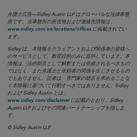
弁護士広告—Sidley Austin LLP はグローバルな法律事務
所です。当事務所の所在地および連絡先情報は、
に掲載されてい
www.sidley.com/en/locations/offices
ます。
Sidley は、本情報をクライアントおよび関係者の皆様へ
のサービスとして、教育目的のみに提供しています。本
情報は、法的助言として解釈または依拠されるべきもの
ではなく、また弁護士と依頼者の関係を生じさせるもの
でもありません。読者は、専門家の助言を求めることな
く本情報に基づいて行動すべきではありません。Sidley
および Sidley Austin とは、
に記載のとおり、Sidley
www.sidley.com/disclaimer
Austin LLP およびその関連パートナーシップを指しま
す。
© Sidley Austin LLP