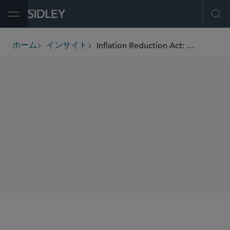
Open Menu
Ope
Inflation Reduction Act: CMS Solicits Comments on Price Negotiation Program Guidance, Makes Part B Coinsurance Announcements
ホーム
インサイト
breadcrumbs
SHARE