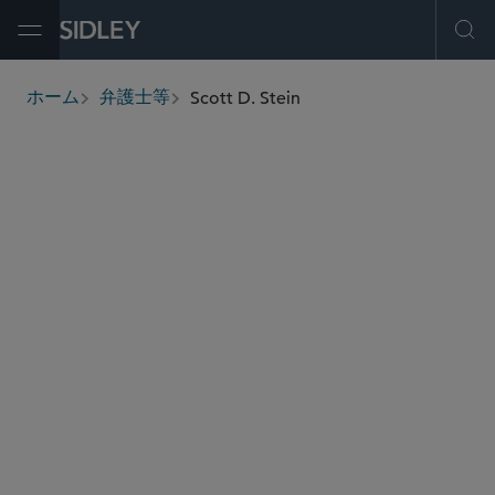
Open Menu
Ope
Scott D. Stein
ホーム
弁護士等
breadcrumbs
sstein
@sidley.com
独占禁止法・競争法
ヘルスケア
ホワイトカラーの弁護と捜査