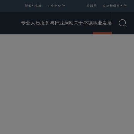
新闻/ 成就
企业文化
前职员
盛德律师事务所
专业人员
服务与行业
洞察
关于盛德
职业发展
Open
SHARE