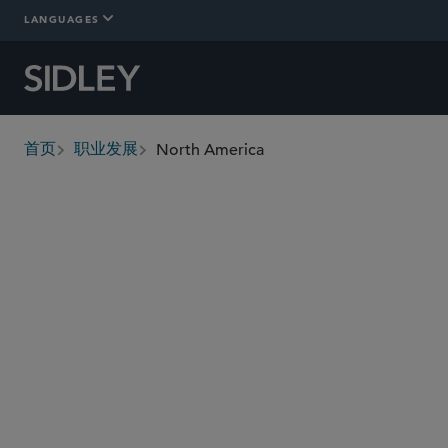
LANGUAGES
North America
首页
职业发展
breadcrumbs
Culture
Benefits
Professional Deve