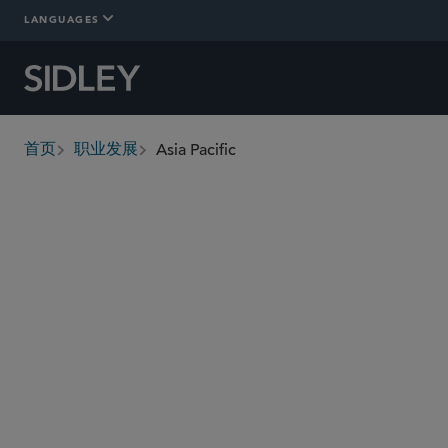
LANGUAGES
Asia Pacific
首页
职业发展
breadcrumbs
Why Sidley?
What We Look For
Tra