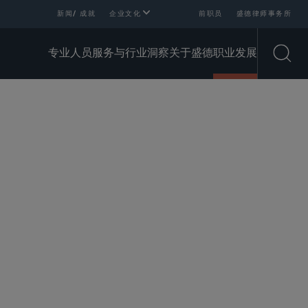
新闻/ 成就
企业文化
前职员
盛德律师事务所
专业人员
服务与行业
洞察
关于盛德
职业发展
Open
SHARE