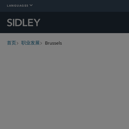
LANGUAGES
Brussels
首页
职业发展
breadcrumbs
Quality of Work
Salary and Benefits