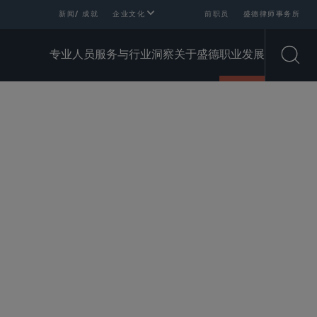
新闻/ 成就
企业文化
前职员
盛德律师事务所
专业人员
服务与行业
洞察
关于盛德
职业发展
Open
SHARE
e We Looking For?