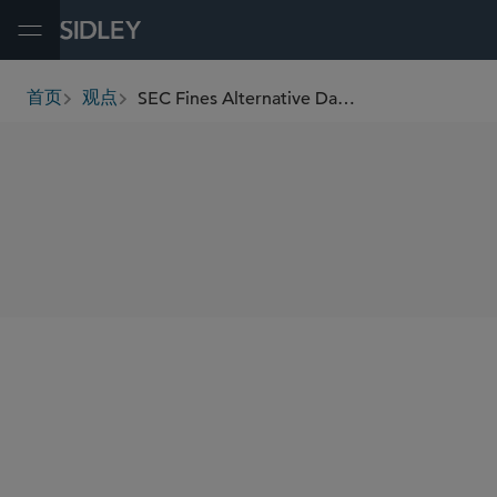
Open Menu
SEC Fines Alternative Data Provider for Securities Fraud
首页
观点
breadcrumbs
SHARE