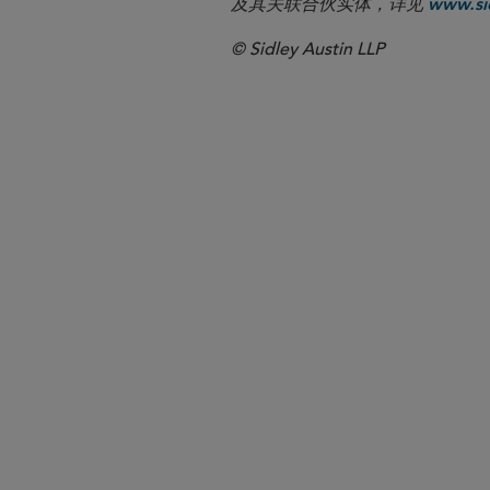
及其关联合伙实体，详见
www.sid
© Sidley Austin LLP
纽约