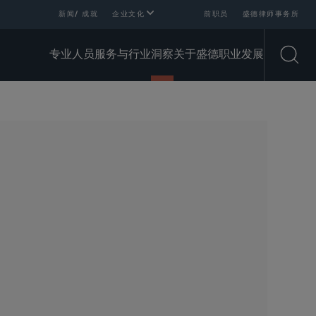
新闻/ 成就
企业文化
前职员
盛德律师事务所
专业人员
服务与行业
洞察
关于盛德
职业发展
Open
SHARE