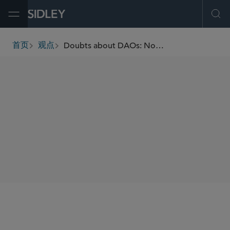
Open Menu
Ope
Doubts about DAOs: Novel CFTC Enforcement Case Targets Decentralized Finance Community
首页
观点
breadcrumbs
SHARE