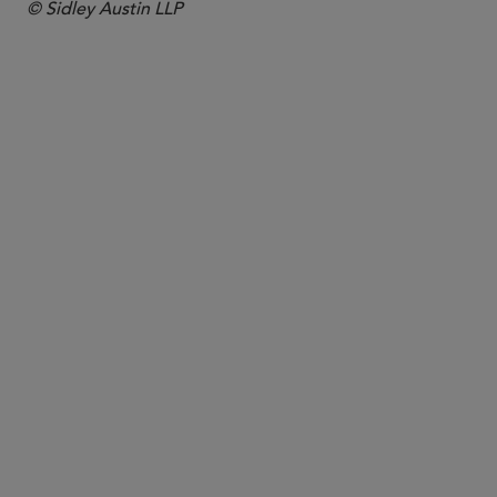
© Sidley Austin LLP
合伙人律师
Lilya Tessler
ltessler
@sidley.com
达拉斯
+1 214 969 3510
迈阿密
+1 305 391 5215