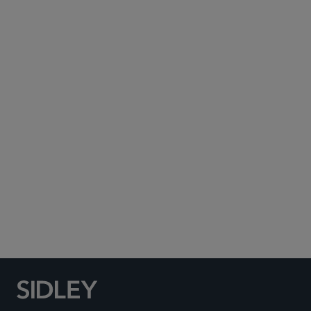
Subscribe to Sidley Publications
Social Media Directory