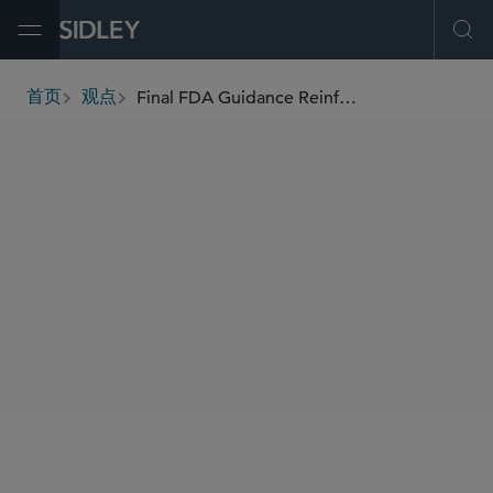
Open Menu
Ope
Final FDA Guidance Reinforces the Importance of Sponsor Oversight and Quality Risk Management in All Clinical Trials
首页
观点
breadcrumbs
SHARE