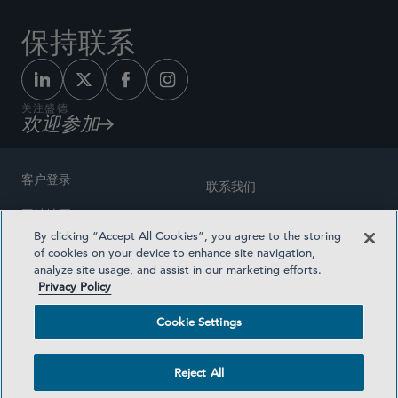
保持联系
关注盛德
欢迎参加
客户登录
联系我们
网站地图
奖励方式
By clicking “Accept All Cookies”, you agree to the storing
律师广告
of cookies on your device to enhance site navigation,
医疗计划透明度
analyze site usage, and assist in our marketing efforts.
隐私政策
Privacy Policy
沪ICP备19003131号-1
条款及细则
Cookie Settings
Cookie Settings
社交媒体目录
Reject All