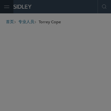
Open Menu
Ope
Torrey Cope
首页
专业人员
breadcrumbs
tcope
@sidley.com