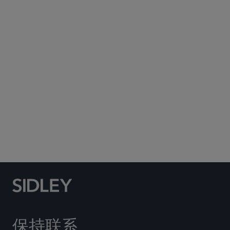
Subscribe to Sidley Publications
Social Media Directory
保持联系