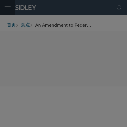
Open Menu
Ope
An Amendment to Federal Rule of Evidence 702 Has Gone Into Effect in the U.S.
首页
观点
breadcrumbs
SHARE