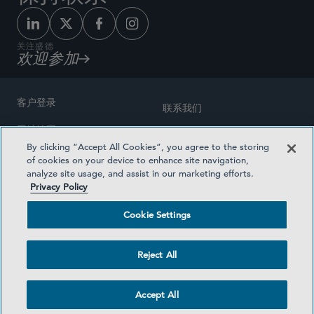
关注盛德
欢迎参加
客户登录
联系我们
网站地图
奖励方式
By clicking “Accept All Cookies”, you agree to the storing
律师广告
of cookies on your device to enhance site navigation,
医疗计划透明度
analyze site usage, and assist in our marketing efforts.
隐私政策
Privacy Policy
沪ICP备19003131号-1
条款及细则
Cookie Settings
Cookie Settings
社交媒体目录
Reject All
©2026 SIDLEY AUSTIN LLP
Accept All