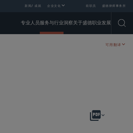
新闻/ 成就
企业文化
前职员
盛德律师事务所
专业人员
服务与行业
洞察
关于盛德
职业发展
Open
可用翻译