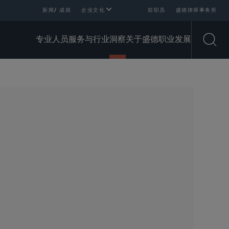
新闻/ 成就
企业文化
前职员
盛德律师事务所
专业人员
服务与行业
洞察
关于盛德
职业发展
Open
SHARE