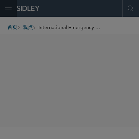
Open Menu
Ope
International Emergency Economic Powers Act Tariff Refund Claims: Key Considerations for Lenders, Borrowers, and Claims Purchasers
首页
观点
breadcrumbs
SHARE