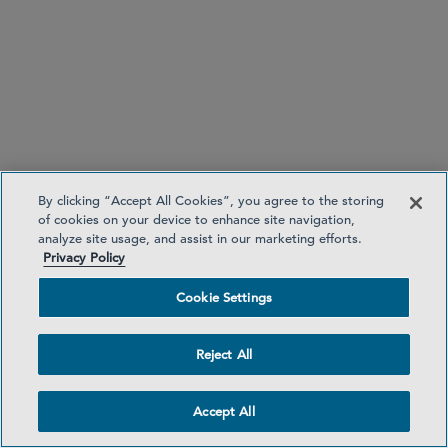
31 USC § 3727.
806 F.3d 1161 (9th Cir. 2015).
6
Id.
at 1175.
7
300 U.S. 588, 597 (1937).
8
(19 USC § 2132).
9
By clicking “Accept All Cookies”, you agree to the storing
律师广告—Sidley Austin LLP 是一家全球性律师事务所。
of cookies on your device to enhance site navigation,
我们的地址及联系方式可在
analyze site usage, and assist in our marketing efforts.
Privacy Policy
查阅。
www.sidley.com/en/locations/offices
Cookie Settings
Sidley 提供本信息仅作为向客户及其他友好人士提供的服
务，且仅供教育目的使用。本信息不应被解释或依赖为法
律意见，亦不构成律师与客户关系。读者在未寻求专业顾
Reject All
问意见之前，不应依据本信息采取任何行动。Sidley 和
Sidley Austin 指 Sidley Austin LLP 及其关联合伙实体，
Accept All
详见
。
www.sidley.com/disclaimer