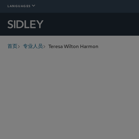
LANGUAGES
Teresa Wilton Harmon
首页
专业人员
breadcrumbs
tharmon
@sidley.com