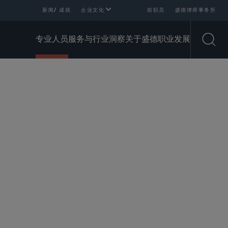
新闻/ 成就
企业文化
前职员
盛德律师事务所
专业人员
服务与行业
洞察
关于盛德
职业发展
Open