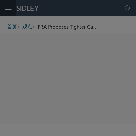
Open Menu
Ope
PRA Proposes Tighter Capital and Risk Framework for Funded Reinsurance
首页
观点
breadcrumbs
AUTHORS
James Phythian-Adams
Julie Rodriguez
Andrea M. Hynes
SHARE