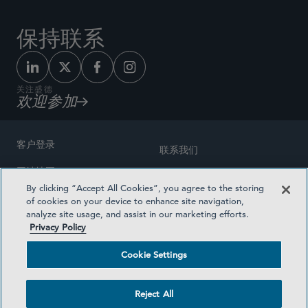
保持联系
关注盛德
欢迎参加
客户登录
联系我们
网站地图
奖励方式
By clicking “Accept All Cookies”, you agree to the storing
律师广告
of cookies on your device to enhance site navigation,
医疗计划透明度
analyze site usage, and assist in our marketing efforts.
隐私政策
Privacy Policy
沪ICP备19003131号-1
条款及细则
Cookie Settings
Cookie Settings
社交媒体目录
Reject All