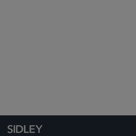
Subscribe to Sidley Publications
Social Media Directory