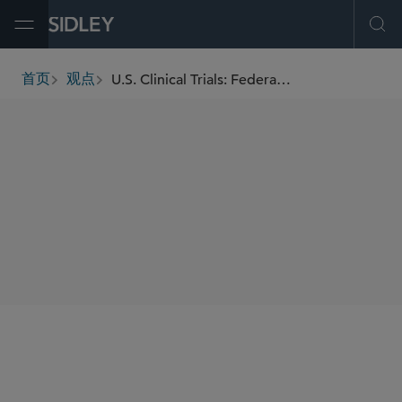
Open Menu
Ope
U.S. Clinical Trials: Federal Government Considers Safe Harbors to Encourage Enrollment and Retention
首页
观点
breadcrumbs
SHARE