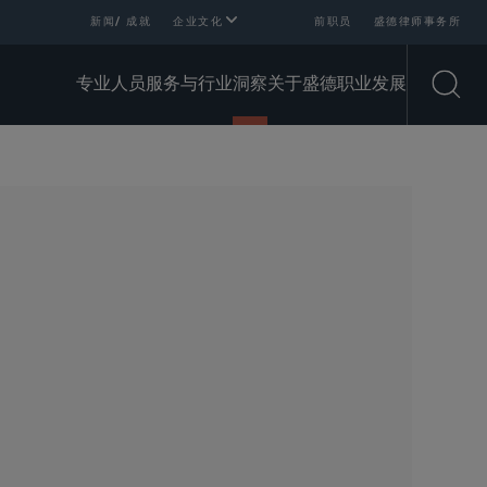
新闻/ 成就
企业文化
前职员
盛德律师事务所
专业人员
服务与行业
洞察
关于盛德
职业发展
Open
SHARE