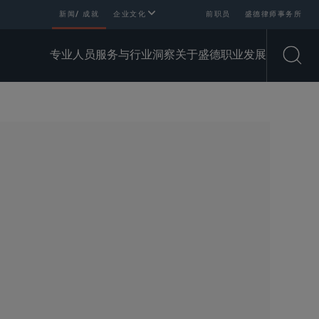
新闻/ 成就
企业文化
前职员
盛德律师事务所
专业人员
服务与行业
洞察
关于盛德
职业发展
Open
SHARE