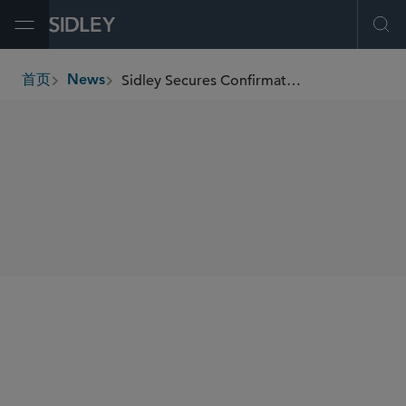
Open Menu
Ope
Sidley Secures Confirmation of Chapter 11 Plan for AppHarvest
首页
News
breadcrumbs
SHARE