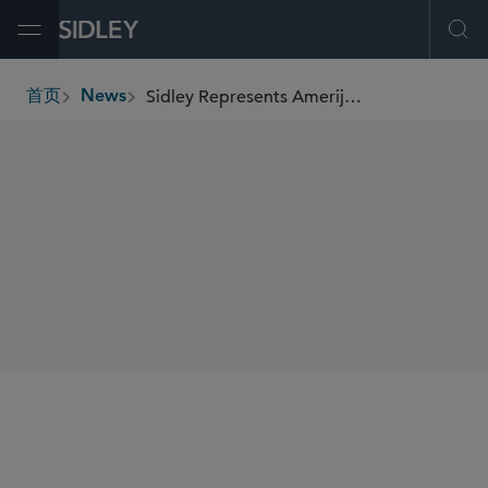
Open Menu
Ope
Sidley Represents Amerijet International Airlines in Financial and Operational Restructuring
首页
News
breadcrumbs
SHARE