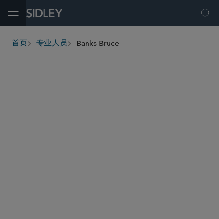
Open Menu
Ope
Banks Bruce
首页
专业人员
breadcrumbs
bbruce
@sidley.com
环球金融
私募基金