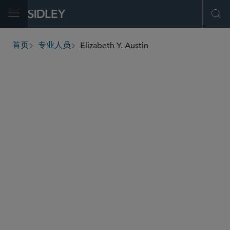
Open Menu
Ope
Elizabeth Y. Austin
首页
专业人员
breadcrumbs
laustin
@sidley.com
证券诉讼
商业诉讼及争议
雇员退休收入保障法诉讼