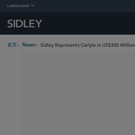
LANGUAGES
首页
News
breadcrumbs