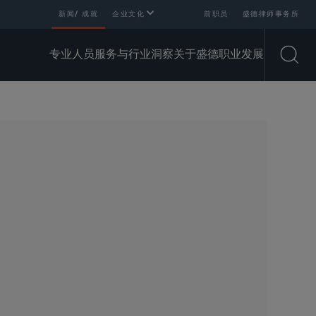
新闻/ 成就
企业文化
前职员
盛德律师事务所
专业人员
服务与行业
洞察
关于盛德
职业发展
Open
SHARE