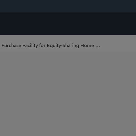
Sidley Represents Carlyle in US$300 Million Purchase Facility for Equity-Sharing Home Loans