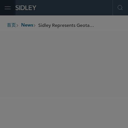
Open Menu
Ope
Sidley Represents Geotab in Joint Venture With Vitality to Optimize Commercial Fleet Management
首页
News
breadcrumbs
SHARE