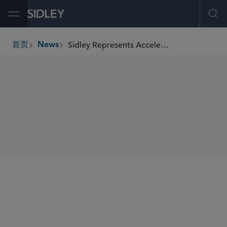
Open Menu
Ope
Sidley Represents Accelerant Holdings in US$830 Million Initial Public Offering
首页
News
breadcrumbs
SHARE