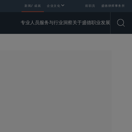
新闻/ 成就
企业文化
前职员
盛德律师事务所
专业人员
服务与行业
洞察
关于盛德
职业发展
Open
SHARE