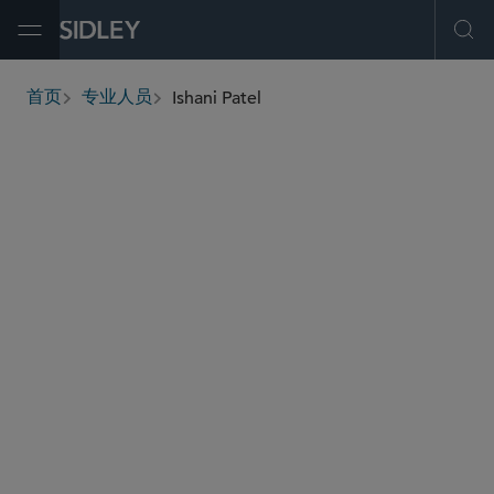
Open Menu
Ope
Ishani Patel
首页
专业人员
breadcrumbs
ishani.patel
@sidley.com
能源
企业重组和破产