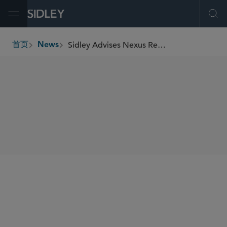
Open Menu
Ope
Sidley Advises Nexus Renewable Power in US$220 Million Financing
首页
News
breadcrumbs
SHARE