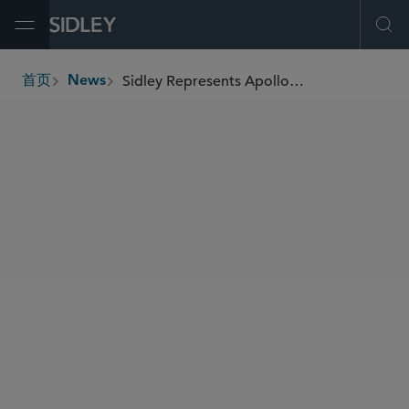
Open Menu
Ope
Sidley Represents Apollo Funds in Majority Investment in Prosol Group
首页
News
breadcrumbs
SHARE