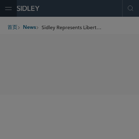
Open Menu
Ope
Sidley Represents Liberty Mutual in US$750 Million Senior Notes Offering
首页
News
breadcrumbs
SHARE