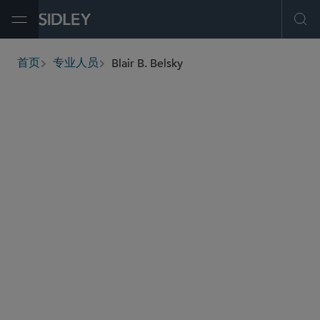
Open Menu
Ope
Blair B. Belsky
首页
专业人员
breadcrumbs
bbelsky
@sidley.com
环球金融