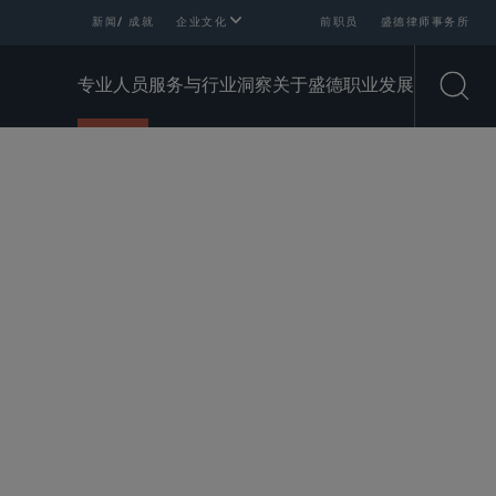
新闻/ 成就
企业文化
前职员
盛德律师事务所
专业人员
服务与行业
洞察
关于盛德
职业发展
Open