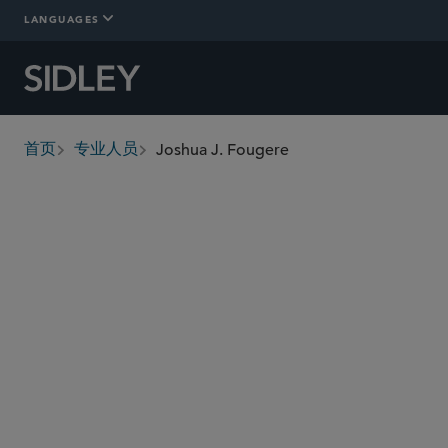
LANGUAGES
Joshua J. Fougere
首页
专业人员
breadcrumbs
jfougere
@sidley.com