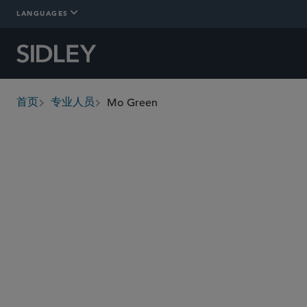
LANGUAGES
Mo Green
首页
专业人员
breadcrumbs
mo.green
@sidley.com