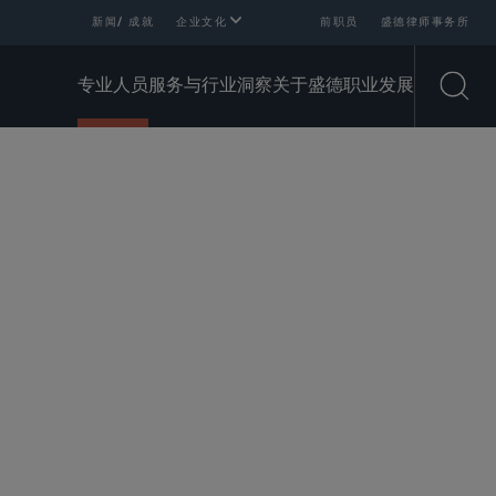
新闻/ 成就
企业文化
前职员
盛德律师事务所
专业人员
服务与行业
洞察
关于盛德
职业发展
Open