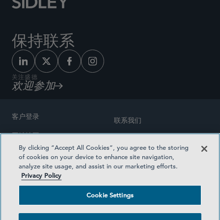
保持联系
关注盛德
欢迎参加
客户登录
联系我们
网站地图
奖励方式
By clicking “Accept All Cookies”, you agree to the storing
律师广告
of cookies on your device to enhance site navigation,
医疗计划透明度
analyze site usage, and assist in our marketing efforts.
隐私政策
Privacy Policy
沪ICP备19003131号-1
条款及细则
Cookie Settings
Cookie Settings
社交媒体目录