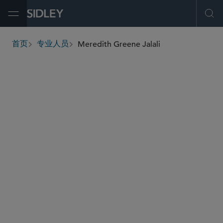
Open Menu
Ope
Meredith Greene Jalali
首页
专业人员
breadcrumbs
meredith.jalali
@sidley.com
虚假申报法案
医疗保健