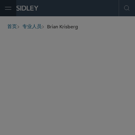
Open Menu
Ope
Brian Krisberg
首页
专业人员
breadcrumbs
bkrisberg
@sidley.com
环球金融
房地产