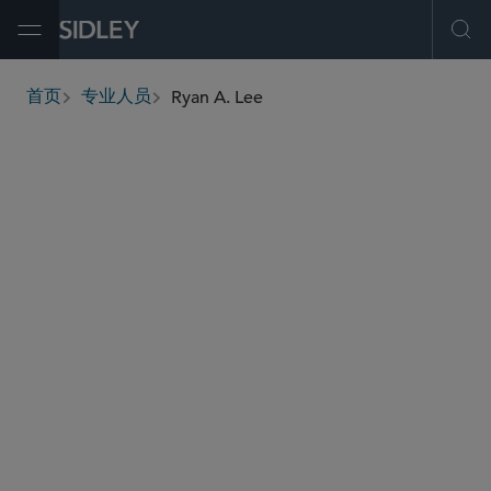
Open Menu
Ope
Ryan A. Lee
首页
专业人员
breadcrumbs
ryan.lee
@sidley.com
房地产