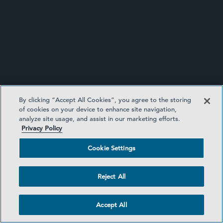
公告
By clicking “Accept All Cookies”, you agree to the storing
of cookies on your device to enhance site navigation,
analyze site usage, and assist in our marketing efforts.
Privacy Policy
Cookie Settings
Reject All
保持联系
Accept All