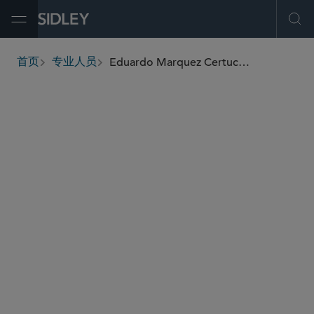
Open Menu
Ope
Eduardo Marquez Certucha
首页
专业人员
breadcrumbs
emarquez
@sidley.com
能源
并购