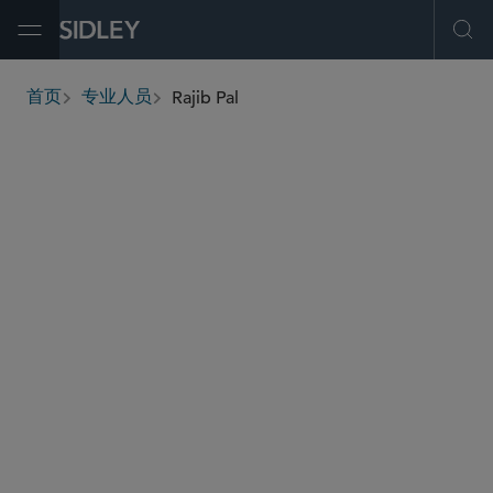
Open Menu
Ope
Rajib Pal
首页
专业人员
breadcrumbs
rpal
@sidley.com
全球仲裁、贸易及讼辩