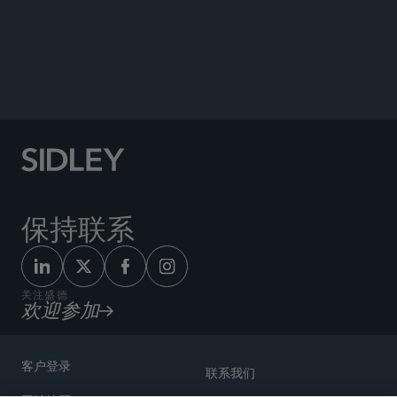
Law,
March 2014.
Co-author, “Government Support For Green
Energy: Is WTO Decision A Game-
Changer?,”
Who’s Who Legal,
December 2013.
保持联系
关注盛德
欢迎参加
客户登录
联系我们