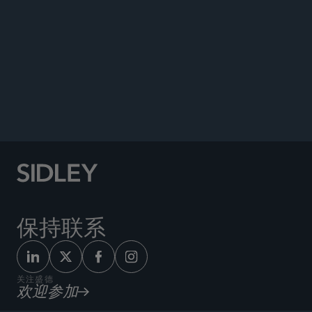
Co-author, “US Swaps Compliance for
Multinationals,”
International Financial Law
Review,
July 2014.
Author, Senior Research Honors: “Carried Interest
in Private Equity: A Giant Leap Back and A Small
Step Forward,” 2012.
保持联系
关注盛德
欢迎参加