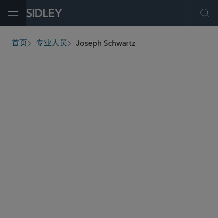
Open Menu
Ope
Joseph Schwartz
首页
专业人员
breadcrumbs
joseph.schwartz
@sidley.com
投资基金、投资顾问及金融衍生工具
私募基金
证券执法及监管