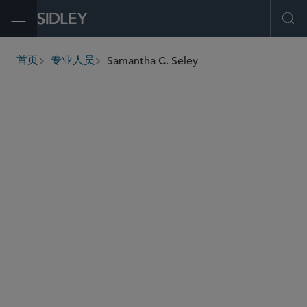
Open Menu
Ope
Samantha C. Seley
首页
专业人员
breadcrumbs
sseley
@sidley.com
能源
并购
私募基金