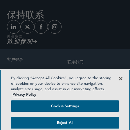
保持联系
关注盛德
欢迎参加
客户登录
联系我们
网站地图
奖励方式
By clicking “Accept All Cookies”, you agree to the storing
律师广告
of cookies on your device to enhance site navigation,
医疗计划透明度
analyze site usage, and assist in our marketing efforts.
隐私政策
Privacy Policy
沪ICP备19003131号-1
条款及细则
Cookie Settings
Cookie Settings
社交媒体目录
Reject All