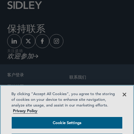
保持联系
关注盛德
欢迎参加
客户登录
联系我们
网站地图
奖励方式
By clicking “Accept All Cookies”, you agree to the storing
律师广告
of cookies on your device to enhance site navigation,
医疗计划透明度
analyze site usage, and assist in our marketing efforts.
隐私政策
Privacy Policy
沪ICP备19003131号-1
条款及细则
Cookie Settings
Cookie Settings
社交媒体目录