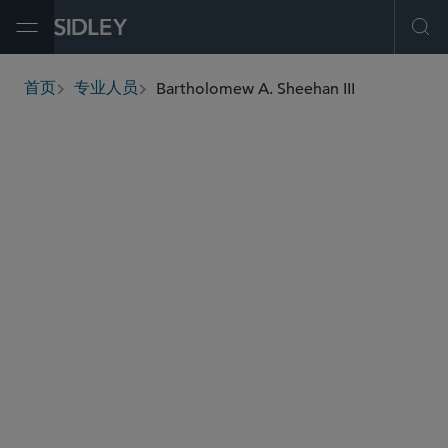
Open Menu
Ope
Bartholomew A. Sheehan III
首页
专业人员
breadcrumbs
bsheehan
@sidley.com