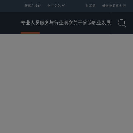
新闻/ 成就
企业文化
前职员
盛德律师事务所
专业人员
服务与行业
洞察
关于盛德
职业发展
Open