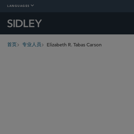
LANGUAGES
Elizabeth R. Tabas Carson
首页
专业人员
breadcrumbs
etabas
@sidley.com