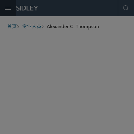
Open Menu
Ope
Alexander C. Thompson
首页
专业人员
breadcrumbs
alex.thompson
@sidley.com
能源
并购