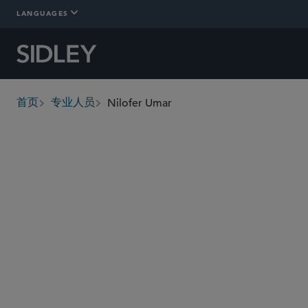
LANGUAGES
Nilofer Umar
首页
专业人员
breadcrumbs
numar
@sidley.com