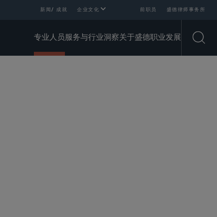
新闻/ 成就
企业文化
前职员
盛德律师事务所
专业人员
服务与行业
洞察
关于盛德
职业发展
Open