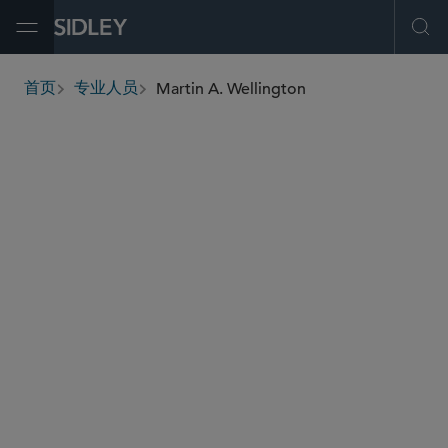
Open Menu
Ope
Martin A. Wellington
首页
专业人员
breadcrumbs
mwellington
@sidley.com
并购
私募基金