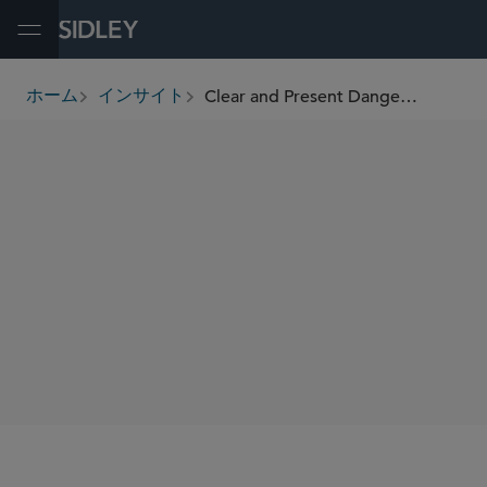
Open Menu
Clear and Present Danger: How DOJ Trade-Fraud and Anti-Corruption Priorities Show Trade & Customs Risks Are Here to Stay
ホーム
インサイト
breadcrumbs
SHARE