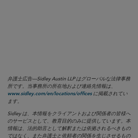
Sheila A.G. Armbrust
sarmbrust@sidley.com
Naomi A. Igra
naomi.igra@sidley.com
Lauren C. Freeman
lfreeman@sidley.com
LONDON
Sara George
sara.george@sidley.com
BRUSSELS
Michele Tagliaferri
mtagliaferri@sidley.com
弁護士広告—Sidley Austin LLP はグローバルな法律事務
所です。当事務所の所在地および連絡先情報は、
に掲載されてい
www.sidley.com/en/locations/offices
ます。
Sidley は、本情報をクライアントおよび関係者の皆様へ
のサービスとして、教育目的のみに提供しています。本
情報は、法的助言として解釈または依拠されるべきもの
ではなく、また弁護士と依頼者の関係を生じさせるもの