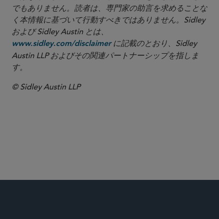
でもありません。読者は、専門家の助言を求めることな
く本情報に基づいて行動すべきではありません。Sidley
および Sidley Austin とは、
に記載のとおり、Sidley
www.sidley.com/disclaimer
Austin LLP およびその関連パートナーシップを指しま
す。
© Sidley Austin LLP
ホワイトカラーの弁護と捜査
海外腐敗行為防止法／汚職禁止
グローバル 仲裁・貿易・アドボカシー